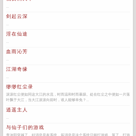
...
剑起云深
...
淫在仙途
...
血雨沁芳
...
江湖奇缘
...
缈缈红尘录
滚滚红尘便如同这大江的水流，时而温和时而暴躁。处在红尘之中便如一片落
叶飘于大江，当大江滚滚向前时，谁人能够幸免？...
逍遥主人
...
与仙子们的游戏
李沐阳穿越了，好消息是有系统，坏消息是这个系统只能打游戏。算了，打游