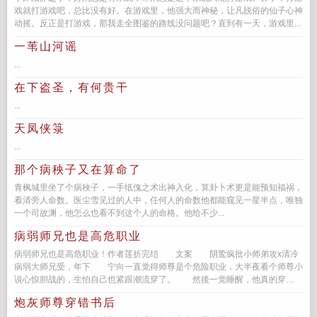
戏就打游戏吧，总比没有好。在游戏里，他强大而神秘，让凡脱俗的仙子心神
动摇。反正是打游戏，那我走全图鉴的路线没问题吧？直到有一天，游戏里...
一苇山河谣
...
在下盗圣，有何贵干
...
天凤侠箓
...
那个病秧子又在算命了
青枫城里坐了个病秧子，一手纸傀之术出神入化，算卦卜术更是能预知福祸，
看清旁人命数。医尘雪见过的人中，任何人的命数他都能窥见一星半点，唯独
一个司故渊，他怎么也看不到这个人的命格。他给不少...
病弱师兄也是高危职业
病弱师兄也是高危职业！作者莲折完结 文案 阴鸷疯批小师弟攻x清冷
病弱大师兄受，年下 宁向一直觉得师尊是个危险职业，大半夜看个师尊小
说心惊胆战的，生怕自己也紧跟潮流穿了。 然後一觉睡醒，他真的穿
了。 不过不是...
炮灰师尊穿错书后