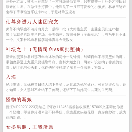
意外死亡后，林承玉穿越到了一本升级修仙文中，只有攒够一万积分才能回到
原来的世界。在做任务打怪中，他遇见了一只可可爱爱的小狼妖。林承玉这谁
舍得下手啊恰逢系统卡bug，于是林承玉没有...
仙尊穿进万人迷团宠文
师尊不病弱也不清冷白月光，强得一批（大拇指主受，主受宝贝们逆cp预
警！我就是喜欢主角控场。受美强苏。攻很分裂（字面意思），有马甲且不止
一个。文案长鸿道君褚彦是修真界令无数女...
神坛之上（无情司命vs疯批堕仙）
新晋的斐孤神君对那万年冷冰冰的司命一见钟情，纠缠百年不得竟堕仙为魔，
带领魔界逼上九重天要强娶司命。岂料大婚之日，司命却设法抽了斐孤的仙
骨，剜了他的心头血，化作他的模样绞了魔界一众法器，将妖...
入海
秘境重逢，蓝妩被昔日情人结下兽契，从此成为她的奴仆。可直到许久后，她
才知道，女人那时不止结下了兽契，还结下了与她同生共死的生死契。...
怪物的新娘
晋江VIP20231223完结总书评数112468当前被收藏数157009文案即使你是
一个怪物，即使你冷漠卑鄙不择手段，我也愿意头戴花冠，身穿白纱裙，成为
你的新娘。...
女扮男装，非我所愿