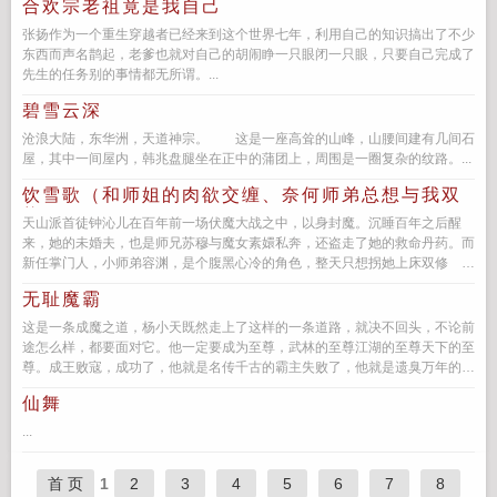
合欢宗老祖竟是我自己
张扬作为一个重生穿越者已经来到这个世界七年，利用自己的知识搞出了不少
东西而声名鹊起，老爹也就对自己的胡闹睁一只眼闭一只眼，只要自己完成了
先生的任务别的事情都无所谓。...
碧雪云深
沧浪大陆，东华洲，天道神宗。 这是一座高耸的山峰，山腰间建有几间石
屋，其中一间屋内，韩兆盘腿坐在正中的蒲团上，周围是一圈复杂的纹路。...
饮雪歌（和师姐的肉欲交缠、奈何师弟总想与我双
修）
天山派首徒钟沁儿在百年前一场伏魔大战之中，以身封魔。沉睡百年之后醒
来，她的未婚夫，也是师兄苏穆与魔女素嬛私奔，还盗走了她的救命丹药。而
新任掌门人，小师弟容渊，是个腹黑心冷的角色，整天只想拐她上床双修
仙侠1V1，SC，双修，剧...
无耻魔霸
这是一条成魔之道，杨小天既然走上了这样的一条道路，就决不回头，不论前
途怎么样，都要面对它。他一定要成为至尊，武林的至尊江湖的至尊天下的至
尊。成王败寇，成功了，他就是名传千古的霸主失败了，他就是遗臭万年的恶
魔...
仙舞
...
首 页
1
2
3
4
5
6
7
8