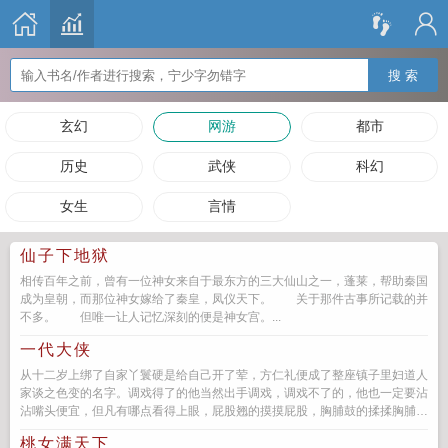
搜 索
玄幻
网游
都市
历史
武侠
科幻
女生
言情
仙子下地狱
相传百年之前，曾有一位神女来自于最东方的三大仙山之一，蓬莱，帮助秦国
成为皇朝，而那位神女嫁给了秦皇，凤仪天下。 关于那件古事所记载的并
不多。 但唯一让人记忆深刻的便是神女宫。...
一代大侠
从十二岁上绑了自家丫鬟硬是给自己开了荤，方仁礼便成了整座镇子里妇道人
家谈之色变的名字。调戏得了的他当然出手调戏，调戏不了的，他也一定要沾
沾嘴头便宜，但凡有哪点看得上眼，屁股翘的摸摸屁股，胸脯鼓的揉揉胸脯，
即便脸蛋生的抱歉些，年纪长的...
桃女满天下