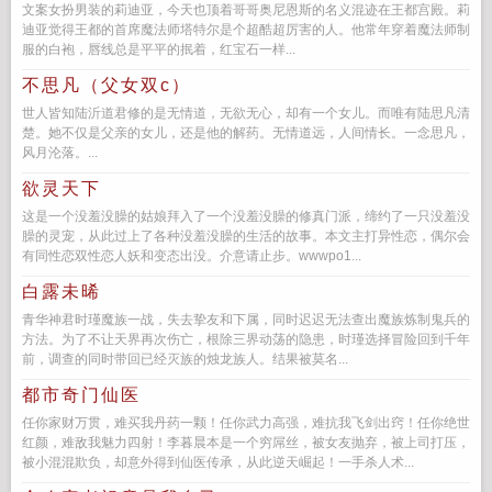
文案女扮男装的莉迪亚，今天也顶着哥哥奥尼恩斯的名义混迹在王都宫殿。莉
迪亚觉得王都的首席魔法师塔特尔是个超酷超厉害的人。他常年穿着魔法师制
服的白袍，唇线总是平平的抿着，红宝石一样...
不思凡（父女双c）
世人皆知陆沂道君修的是无情道，无欲无心，却有一个女儿。而唯有陆思凡清
楚。她不仅是父亲的女儿，还是他的解药。无情道远，人间情长。一念思凡，
风月沦落。...
欲灵天下
这是一个没羞没臊的姑娘拜入了一个没羞没臊的修真门派，缔约了一只没羞没
臊的灵宠，从此过上了各种没羞没臊的生活的故事。本文主打异性恋，偶尔会
有同性恋双性恋人妖和变态出没。介意请止步。wwwpo1...
白露未晞
青华神君时瑾魔族一战，失去挚友和下属，同时迟迟无法查出魔族炼制鬼兵的
方法。为了不让天界再次伤亡，根除三界动荡的隐患，时瑾选择冒险回到千年
前，调查的同时带回已经灭族的烛龙族人。结果被莫名...
都市奇门仙医
任你家财万贯，难买我丹药一颗！任你武力高强，难抗我飞剑出窍！任你绝世
红颜，难敌我魅力四射！李暮晨本是一个穷屌丝，被女友抛弃，被上司打压，
被小混混欺负，却意外得到仙医传承，从此逆天崛起！一手杀人术...