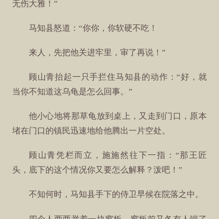
无伤大雅！”
马知县怒道：“你你，你软硬不吃！
来人，先把他关进牢里，审了再说！”
顾山青抬起一只手拦住马知县的动作：“好，就
当你不知道这乌龟是怎么回事。”
他小心地将那草龟放到桌上，又走到门口，原本
堵在门口的镇民迅速地给他腾出一片空处。
顾山青凭栏而立，施施然往下一指：“那王匠
头，底下的这个情况你又要怎么解释？泼吧！”
不知何时，马知县手下的侍卫早候在院落之中。