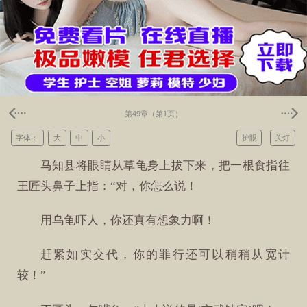
第49章（第1页）
字体：
大
中
小
护眼
关灯
马知县将眼睛从草龟身上拔下来，把一根食指往
王匠头鼻子上指：“对，你怎么说！
用乌龟吓人，你还真有想象力啊！
赶紧如实交代，你的罪行还可以稍稍从宽计
较！”