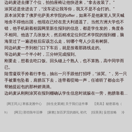
边屿麦进去挪了个位，拍拍座椅让他快进来，“拿去改装了。”
涂冥还是坐进去了，“没车还让我等你，我又不是不会打的。”
原本涂冥拿了佛罗伦萨美术学院的offer，如果不是他家里人哭天喊
地舍不得他出国，他现在已经在意大利逍遥了。当然方洲大学也不
错，他手机刷着校园网里新生报到的信息，都是学生发的，角度各
不相同。他选了几张放大，然后精准定位到艺术学院的报到棚，脑
海里过了一遍进校后应该怎么走，转哪个弯人少且有树荫。
同边屿麦一齐到校门口下车后，就是按着那路线走的。
等边屿麦一个半小时，三分钟完成报到。
刚要走，想着去吃口饭。回头碰上个熟人，也不算熟，高中同学而
已。
陆雪凝双手拎着行李包，抽出一只手跟他打招呼，“涂冥。”，另一只
手被重包坠着，肩膀压下去，连带着哎呦一声，任谁听了都会出手
帮她提起包的那种娇滴滴。
边屿麦从刚刚涂冥在报到棚确认学生信息时就躲在一旁，抱膀靠着...
[网王同人] 寒炼龙雅中心
[转生史莱姆] 关于我们这件事
【美高】秘密基地（
h）
[网王] 那些陈年旧事
[家教] 加百罗涅的婚礼 初代
[综英美] 妄想攻略
冷
言师妹她追又撩gl
甘愿[校园]
[网王同人] after
鄰家哥哥的深夜調教
[网王同
人] 追到幸村学长后
[聊斋同人] 聊斋最强关系户
[网王同人] 两个不二周助
不羡