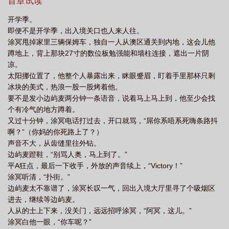
首章试读
开学季。
即便不是开学季，出入境关口也人来人往。
涂冥甩掉家里三辆保姆车，独自一人从澳区通关到内地，这会儿他
蹲地上，背上那块27寸的数位板勉强能和墙柱连接，遮出一片阴
凉。
太阳挪位置了，他整个人暴露出来，眯眼蹙眉，盯着手里那杯只剩
冰块的美式，热浪一股一股烤着他。
要不是发小边屿麦两分钟一条语音，说着马上马上到，他至少会找
个有冷气的地方蹲着。
又过十分钟，涂冥电话打过去，开口就骂，“屌你系唔系死嗨条路抖
啊？”（你妈的你死路上了？）
声音不大，从齿缝里往外钻。
边屿麦蹬鞋，“别骂人奥，马上到了。”
平A狂点，最后一下收手，外放的声音续上，“Victory！”
涂冥听清，“扑街。”
边屿麦太不靠谱了，涂冥长叹一气，回出入境大厅里寻了个吸烟区
进去，继续等边屿麦。
人从的士上下来，没关门，远远招呼涂冥，“阿冥，这儿。”
涂冥白他一眼，“你车呢？”