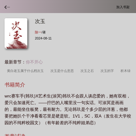
加入书架
次玉
除一
/著
2024-08-11
最新章节：
你不开心
黄白老玉属于什么档次玉
次玉是什么意思
次玉之石
次玉的字
析木绿
属于什么档次玉
滑石玉属于什么档次玉
四木绿属于什么档次玉
次玉免
书籍简介
费
辽阳玉属于什么档次玉
次玉米粉批发一吨多少钱
次玉作者除一
河磨
wrc赛车手(韩玖)X艺术生(涂冥)韩玖不会跟人谈恋爱的，她有双相，
玉属于什么档次玉
析木玉属于什么档次玉
岫岩黄白老玉属于什么档次玉
次
爱只会加速死亡。——拧巴的人嘴里没一句实话。可涂冥是画画
玉全文免费
180属于什么档次玉
和田玉析木绿属于什么档次玉
次玉土是什
的，最能坐住板凳，最有耐力。无论韩玖是个多少层的洋葱，他都
么土
次玉免费阅读除一
黄白玉属于什么档次玉
四目绿属于什么档次
要把她扒个干净看看芯里是硬是软。1V1，SC，双A（发生在大学校
园的不纯粹校园文）（有年龄差的不纯粹姐弟恋）
玉
次玉米价格
次玉除一免费阅读笔趣阁
一念逍遥雷劫珠存多少能换两次
玉
次玉免费阅读